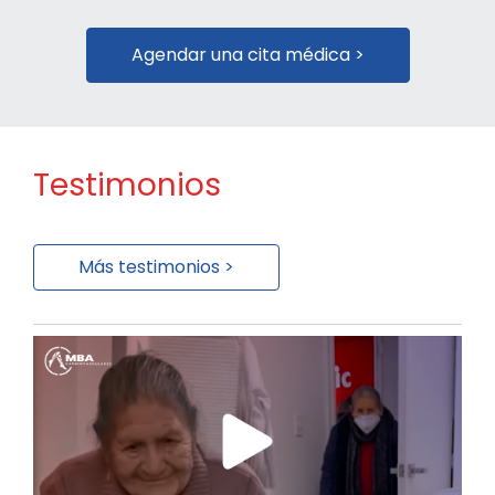
Agendar una cita médica >
Testimonios
Más testimonios >