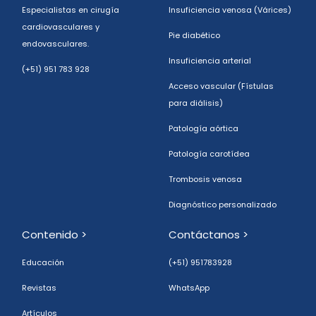
Especialistas en cirugía
Insuficiencia venosa (Várices)
cardiovasculares y
Pie diabético
endovasculares.
Insuficiencia arterial
(+51) 951 783 928
Acceso vascular (Fístulas
para diálisis)
Patología aórtica
Patología carotídea
Trombosis venosa
Diagnóstico personalizado
Contenido >
Contáctanos >
Educación
(+51) 951783928
Revistas
WhatsApp
Artículos