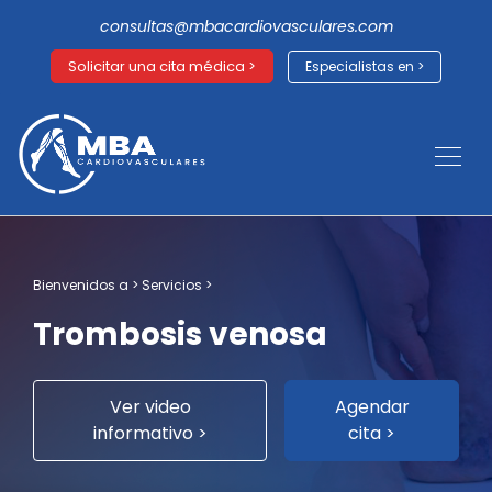
consultas@mbacardiovasculares.com
Solicitar una cita médica >
Especialistas en >
Bienvenidos a > Servicios >
Trombosis venosa
Ver video
Agendar
informativo >
cita >